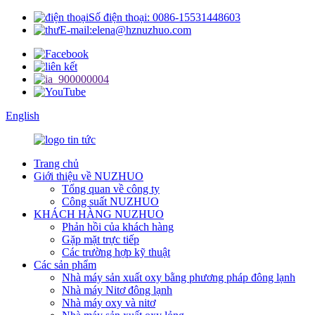
Số điện thoại: 0086-15531448603
E-mail:elena@hznuzhuo.com
English
Trang chủ
Giới thiệu về NUZHUO
Tổng quan về công ty
Công suất NUZHUO
KHÁCH HÀNG NUZHUO
Phản hồi của khách hàng
Gặp mặt trực tiếp
Các trường hợp kỹ thuật
Các sản phẩm
Nhà máy sản xuất oxy bằng phương pháp đông lạnh
Nhà máy Nitơ đông lạnh
Nhà máy oxy và nitơ