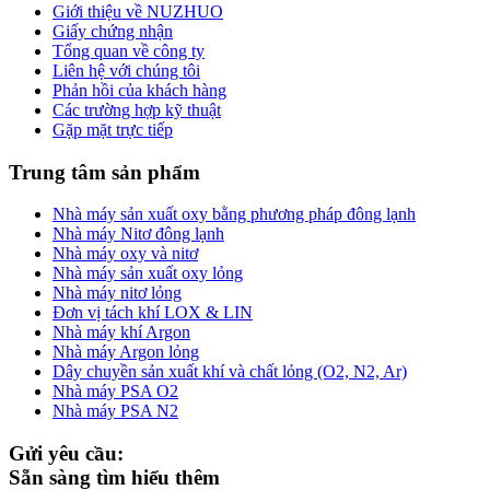
Giới thiệu về NUZHUO
Giấy chứng nhận
Tổng quan về công ty
Liên hệ với chúng tôi
Phản hồi của khách hàng
Các trường hợp kỹ thuật
Gặp mặt trực tiếp
Trung tâm sản phẩm
Nhà máy sản xuất oxy bằng phương pháp đông lạnh
Nhà máy Nitơ đông lạnh
Nhà máy oxy và nitơ
Nhà máy sản xuất oxy lỏng
Nhà máy nitơ lỏng
Đơn vị tách khí LOX & LIN
Nhà máy khí Argon
Nhà máy Argon lỏng
Dây chuyền sản xuất khí và chất lỏng (O2, N2, Ar)
Nhà máy PSA O2
Nhà máy PSA N2
Gửi yêu cầu:
Sẵn sàng tìm hiểu thêm