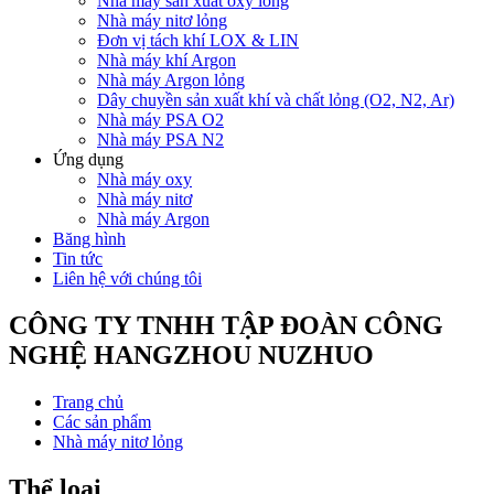
Nhà máy sản xuất oxy lỏng
Nhà máy nitơ lỏng
Đơn vị tách khí LOX & LIN
Nhà máy khí Argon
Nhà máy Argon lỏng
Dây chuyền sản xuất khí và chất lỏng (O2, N2, Ar)
Nhà máy PSA O2
Nhà máy PSA N2
Ứng dụng
Nhà máy oxy
Nhà máy nitơ
Nhà máy Argon
Băng hình
Tin tức
Liên hệ với chúng tôi
CÔNG TY TNHH TẬP ĐOÀN CÔNG
NGHỆ HANGZHOU NUZHUO
Trang chủ
Các sản phẩm
Nhà máy nitơ lỏng
Thể loại